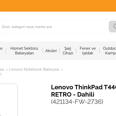
ve
Hizmet Sektörü
Şarj
Fener ve
Outdoo
Aküler
Bataryaları
Cihazı
Işıldak
Kamp
sı
Lenovo Notebook Bataryası
>
>
i
Lenovo ThinkPad T440
RETRO - Dahili
(421134-FW-2736)