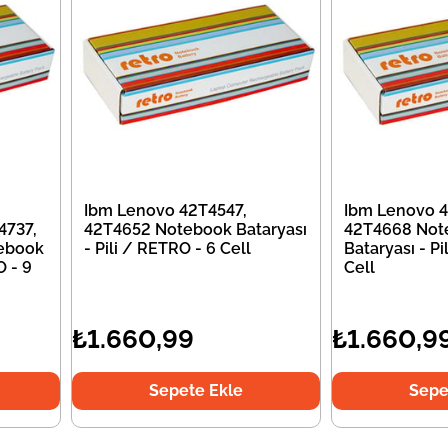
Ibm Lenovo 42T4547,
Ibm Lenovo 4
4737,
42T4652 Notebook Bataryası
42T4668 Not
ebook
- Pili / RETRO - 6 Cell
Bataryası - Pi
O - 9
Cell
₺1.660,99
₺1.660,9
Sepete Ekle
Sepe