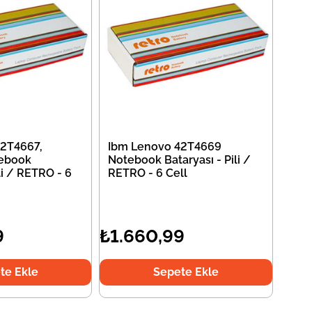
2T4667,
Ibm Lenovo 42T4669
ebook
Notebook Bataryası - Pili /
li / RETRO - 6
RETRO - 6 Cell
9
₺1.660,99
te Ekle
Sepete Ekle