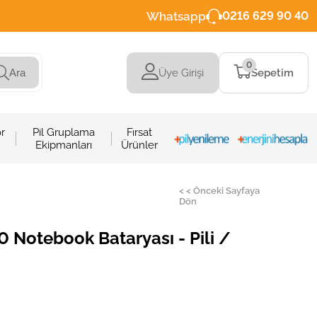
Whatsapp
0216 629 90 40
0
Üye Girişi
Sepetim
Ara
r
Pil Gruplama
Fırsat
Ekipmanları
Ürünler
< < Önceki Sayfaya
Dön
 Notebook Bataryası - Pili /