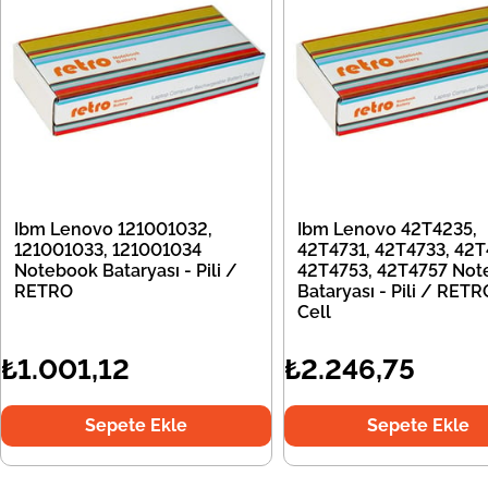
Ibm Lenovo 121001032,
Ibm Lenovo 42T4235,
121001033, 121001034
42T4731, 42T4733, 42T
Notebook Bataryası - Pili /
42T4753, 42T4757 Not
RETRO
Bataryası - Pili / RETR
Cell
₺1.001,12
₺2.246,75
Sepete Ekle
Sepete Ekle