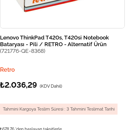
Lenovo ThinkPad T420s, T420si Notebook
Bataryası - Pili / RETRO - Alternatif Ürün
(721776-QE-8368)
Retro
₺2.036,29
(KDV Dahil)
Tahmini Kargoya Teslim Süresi
:
3 Tahmini Teslimat Tarihi
₺678,76
'den başlayan taksitlerle