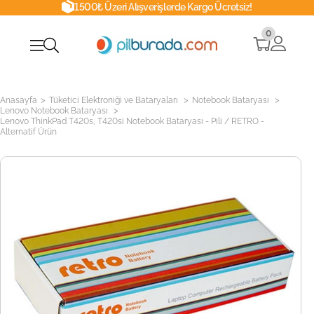
1500₺ Üzeri Alışverişlerde Kargo Ücretsiz!
0
>
>
>
Anasayfa
Tüketici Elektroniği ve Bataryaları
Notebook Bataryası
>
Lenovo Notebook Bataryası
Lenovo ThinkPad T420s, T420si Notebook Bataryası - Pili / RETRO -
Alternatif Ürün