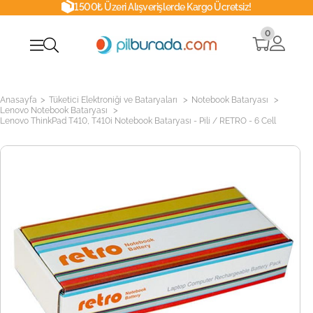
1500₺ Üzeri Alışverişlerde Kargo Ücretsiz!
0
>
>
>
Anasayfa
Tüketici Elektroniği ve Bataryaları
Notebook Bataryası
>
Lenovo Notebook Bataryası
Lenovo ThinkPad T410, T410i Notebook Bataryası - Pili / RETRO - 6 Cell