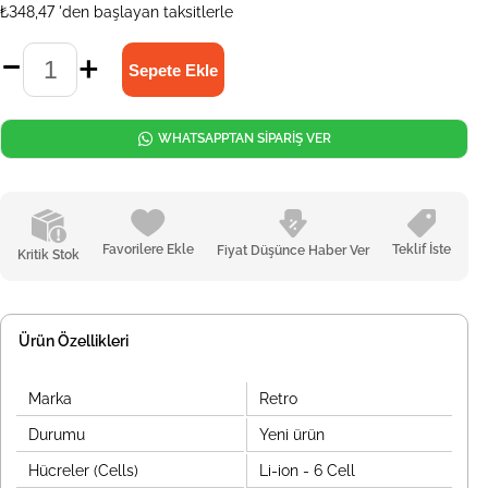
₺348,47
'den başlayan taksitlerle
WHATSAPPTAN SİPARİŞ VER
Favorilere Ekle
Teklif İste
Fiyat Düşünce Haber Ver
Kritik Stok
Ürün Özellikleri
Marka
Retro
Durumu
Yeni ürün
Hücreler (Cells)
Li-ion - 6 Cell