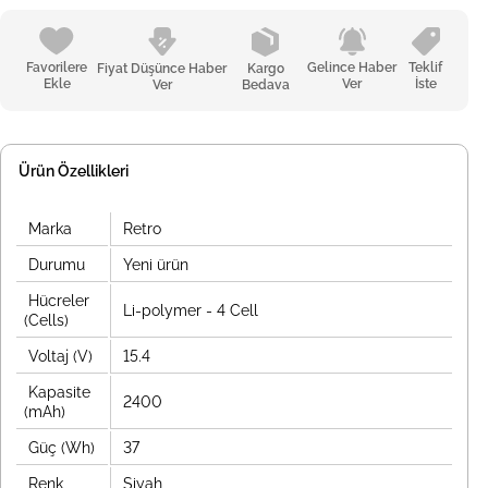
Favorilere
Gelince Haber
Teklif
Fiyat Düşünce Haber
Kargo
Ekle
Ver
İste
Ver
Bedava
Ürün Özellikleri
Marka
Retro
Durumu
Yeni ürün
Hücreler
Li-polymer - 4 Cell
(Cells)
Voltaj (V)
15.4
Kapasite
2400
(mAh)
Güç (Wh)
37
Renk
Siyah