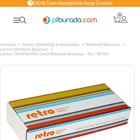
1500₺ Üzeri Alışverişlerde Kargo Ücretsiz!
0
>
>
>
Anasayfa
Tüketici Elektroniği ve Bataryaları
Notebook Bataryası
>
Lenovo Notebook Bataryası
Lenovo ThinkPad P14s Gen3 Notebook Bataryası - Pili / RETRO