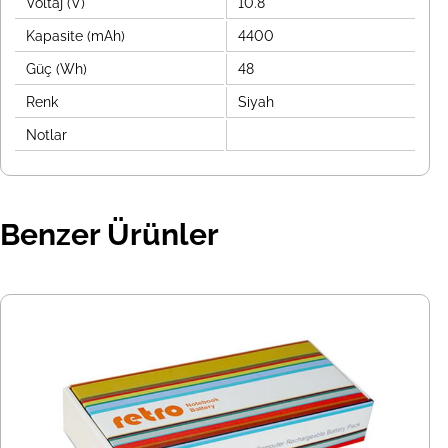
Voltaj (V)
10.8
Kapasite (mAh)
4400
Güç (Wh)
48
Renk
Siyah
Notlar
Benzer Ürünler