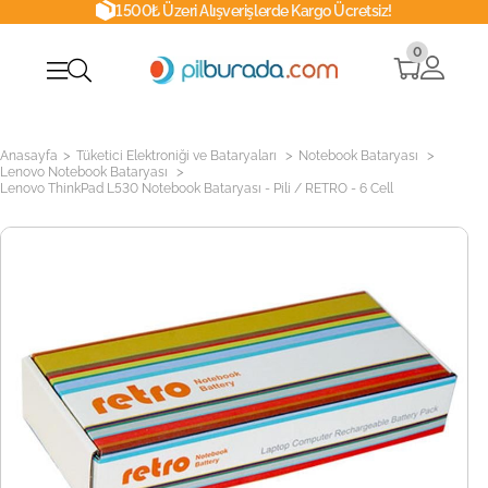
1500₺ Üzeri Alışverişlerde Kargo Ücretsiz!
0
>
>
>
Anasayfa
Tüketici Elektroniği ve Bataryaları
Notebook Bataryası
>
Lenovo Notebook Bataryası
Lenovo ThinkPad L530 Notebook Bataryası - Pili / RETRO - 6 Cell