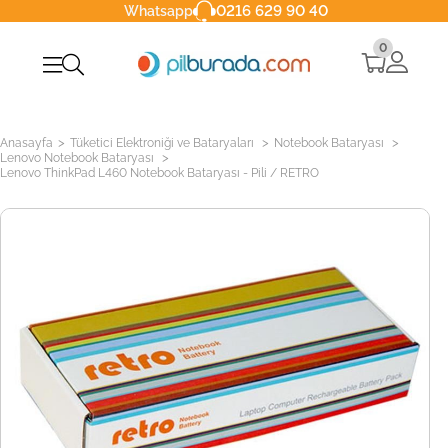
0216 629 90 40
Whatsapp
0
>
>
>
Anasayfa
Tüketici Elektroniği ve Bataryaları
Notebook Bataryası
>
Lenovo Notebook Bataryası
Lenovo ThinkPad L460 Notebook Bataryası - Pili / RETRO