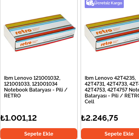
Ücretsiz Kargo
Ibm Lenovo 121001032,
Ibm Lenovo 42T4235,
121001033, 121001034
42T4731, 42T4733, 42T
Notebook Bataryası - Pili /
42T4753, 42T4757 Not
RETRO
Bataryası - Pili / RETR
Cell
₺1.001,12
₺2.246,75
Sepete Ekle
Sepete Ekle