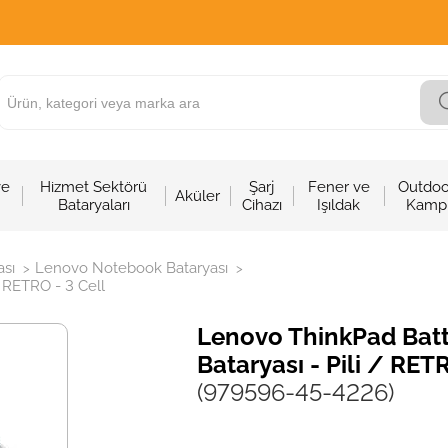
ve
Hizmet Sektörü
Şarj
Fener ve
Outdoo
Aküler
Bataryaları
Cihazı
Işıldak
Kamp
sı
Lenovo Notebook Bataryası
>
>
 RETRO - 3 Cell
Lenovo ThinkPad Batt
Bataryası - Pili / RET
(979596-45-4226)