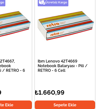
rgo
Ücretsiz Kargo
2T4667,
Ibm Lenovo 42T4669
ebook
Notebook Bataryası - Pili /
li / RETRO - 6
RETRO - 6 Cell
9
₺1.660,99
te Ekle
Sepete Ekle