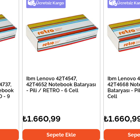
Ücretsiz Kargo
Ücretsiz Ka
Ibm Lenovo 42T4547,
Ibm Lenovo 4
4737,
42T4652 Notebook Bataryası
42T4668 Not
ebook
- Pili / RETRO - 6 Cell
Bataryası - Pi
O - 9
Cell
₺1.660,99
₺1.660,9
Sepete Ekle
Sepe