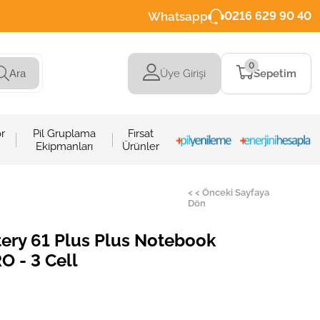
Whatsapp
0216 629 90 40
0
Üye Girişi
Sepetim
Ara
r
Pil Gruplama
Fırsat
Ekipmanları
Ürünler
< < Önceki Sayfaya
Dön
ery 61 Plus Plus Notebook
RO - 3 Cell