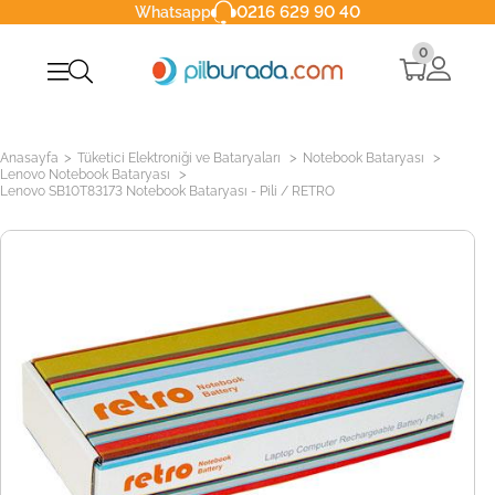
0216 629 90 40
Whatsapp
0
>
>
>
Anasayfa
Tüketici Elektroniği ve Bataryaları
Notebook Bataryası
>
Lenovo Notebook Bataryası
Lenovo SB10T83173 Notebook Bataryası - Pili / RETRO