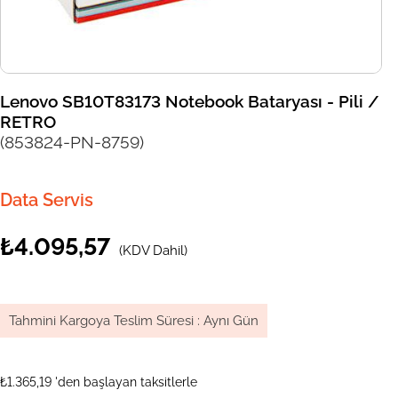
Lenovo SB10T83173 Notebook Bataryası - Pili /
RETRO
(853824-PN-8759)
Data Servis
₺4.095,57
(KDV Dahil)
Tahmini Kargoya Teslim Süresi
:
Aynı Gün
₺1.365,19
'den başlayan taksitlerle