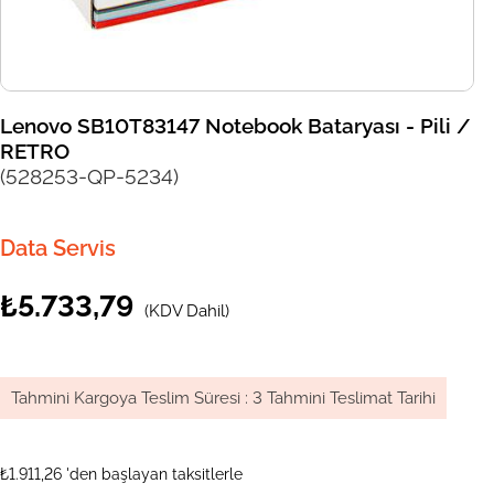
Lenovo SB10T83147 Notebook Bataryası - Pili /
RETRO
(528253-QP-5234)
Data Servis
₺5.733,79
(KDV Dahil)
Tahmini Kargoya Teslim Süresi
:
3 Tahmini Teslimat Tarihi
₺1.911,26
'den başlayan taksitlerle