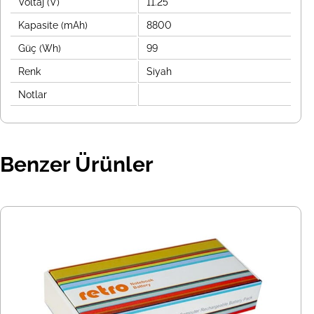
Voltaj (V)
11.25
Kapasite (mAh)
8800
Güç (Wh)
99
Renk
Siyah
Notlar
Benzer Ürünler