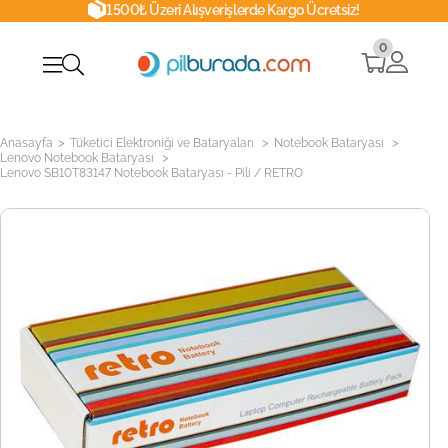
1500₺ Üzeri Alışverişlerde Kargo Ücretsiz!
0
>
>
>
Anasayfa
Tüketici Elektroniği ve Bataryaları
Notebook Bataryası
>
Lenovo Notebook Bataryası
Lenovo SB10T83147 Notebook Bataryası - Pili / RETRO