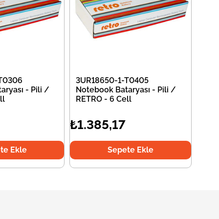
T0306
3UR18650-1-T0405
ryası - Pili /
Notebook Bataryası - Pili /
ll
RETRO - 6 Cell
₺1.385,17
te Ekle
Sepete Ekle