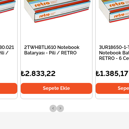
30.021
2TWHBTLI610 Notebook
3UR18650-1-
li /
Bataryası - Pili / RETRO
Notebook Bata
RETRO - 6 Ce
₺2.833,22
₺1.385,17
Sepete Ekle
Sepe
‹
›