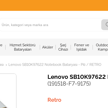
ve
Hizmet Sektörü
Şarj
Fener ve
Outdoo
Aküler
Bataryaları
Cihazı
Işıldak
Kamp
sı
Lenovo SB10K97622 Notebook Bataryası - Pili / RETRO
>
Lenovo SB10K97622 N
(191518-F7-9175)
Retro