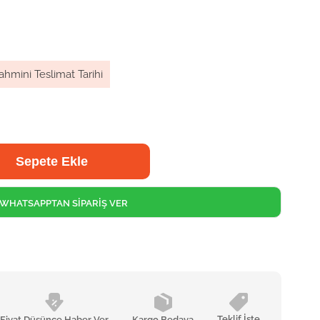
ahmini Teslimat Tarihi
WHATSAPPTAN SİPARİŞ VER
Teklif İste
Fiyat Düşünce Haber Ver
Kargo Bedava