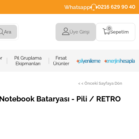
Whatsapp
0216 629 90 40
0
Üye Girişi
Sepetim
Ara
r
Pil Gruplama
Fırsat
Ekipmanları
Ürünler
< < Önceki Sayfaya Dön
otebook Bataryası - Pili / RETRO