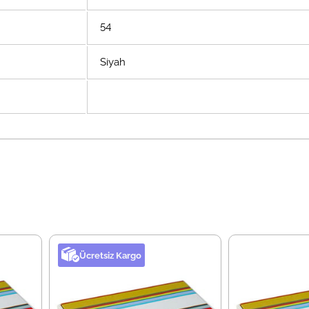
54
Siyah
Ücretsiz Kargo