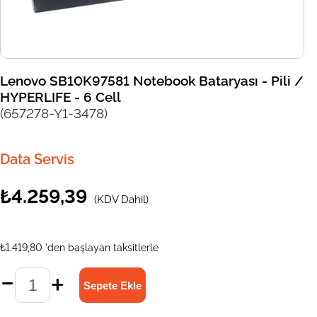
Lenovo SB10K97581 Notebook Bataryası - Pili /
HYPERLIFE - 6 Cell
(657278-Y1-3478)
Data Servis
₺4.259,39
(KDV Dahil)
₺1.419,80
'den başlayan taksitlerle