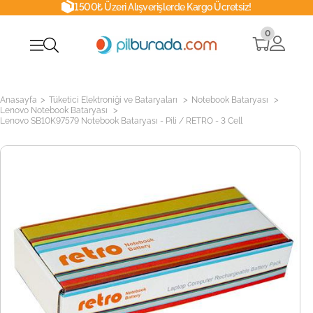
1500₺ Üzeri Alışverişlerde Kargo Ücretsiz!
0
>
>
>
Anasayfa
Tüketici Elektroniği ve Bataryaları
Notebook Bataryası
>
Lenovo Notebook Bataryası
Lenovo SB10K97579 Notebook Bataryası - Pili / RETRO - 3 Cell