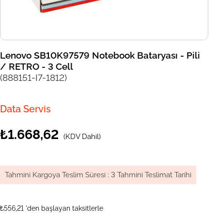
Lenovo SB10K97579 Notebook Bataryası - Pili
/ RETRO - 3 Cell
(888151-I7-1812)
Data Servis
₺1.668,62
(KDV Dahil)
Tahmini Kargoya Teslim Süresi
:
3 Tahmini Teslimat Tarihi
₺556,21
'den başlayan taksitlerle