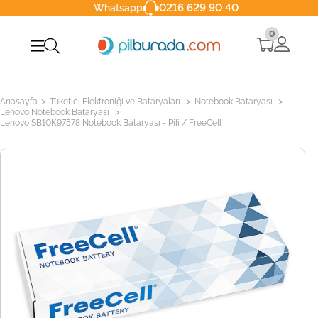
0216 629 90 40
Whatsapp
0
>
>
>
Anasayfa
Tüketici Elektroniği ve Bataryaları
Notebook Bataryası
>
Lenovo Notebook Bataryası
Lenovo SB10K97578 Notebook Bataryası - Pili / FreeCell