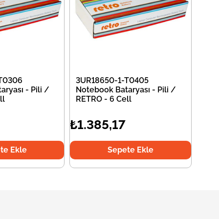
T0306
3UR18650-1-T0405
ryası - Pili /
Notebook Bataryası - Pili /
ll
RETRO - 6 Cell
₺1.385,17
te Ekle
Sepete Ekle