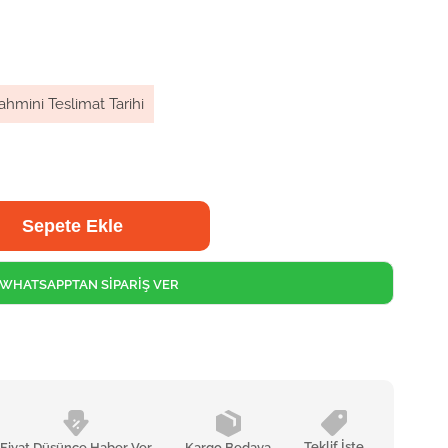
ahmini Teslimat Tarihi
WHATSAPPTAN SİPARİŞ VER
Teklif İste
Fiyat Düşünce Haber Ver
Kargo Bedava