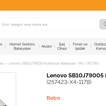
ve
Hizmet Sektörü
Şarj
Fener ve
Outdoo
Aküler
Bataryaları
Cihazı
Işıldak
Kamp
sı
Lenovo SB10J79005 Notebook Bataryası - Pili / RETRO
>
Lenovo SB10J79005 No
(257423-X4-1178)
Retro