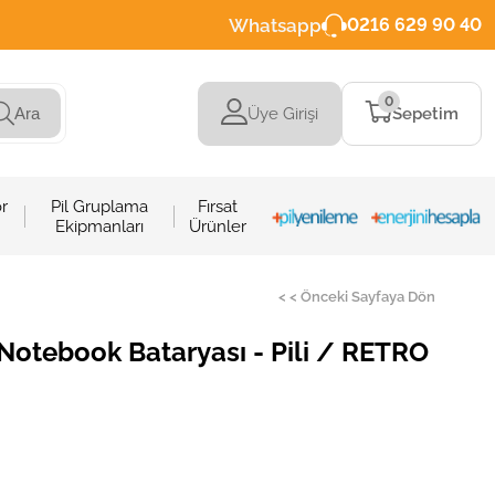
Whatsapp
0216 629 90 40
0
Üye Girişi
Sepetim
Ara
r
Pil Gruplama
Fırsat
Ekipmanları
Ürünler
< < Önceki Sayfaya Dön
tebook Bataryası - Pili / RETRO