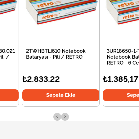
30.021
2TWHBTLI610 Notebook
3UR18650-1-
li /
Bataryası - Pili / RETRO
Notebook Bata
RETRO - 6 Ce
₺2.833,22
₺1.385,17
Sepete Ekle
Sepe
‹
›