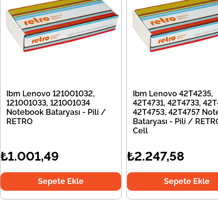
Ibm Lenovo 121001032,
Ibm Lenovo 42T4235,
121001033, 121001034
42T4731, 42T4733, 42T
Notebook Bataryası - Pili /
42T4753, 42T4757 Not
RETRO
Bataryası - Pili / RETR
Cell
₺1.001,49
₺2.247,58
Sepete Ekle
Sepete Ekle