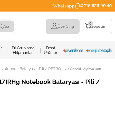
Whatsapp
0216 629 90 40
0
Üye Girişi
Sepetim
Ara
r
Pil Gruplama
Fırsat
Ekipmanları
Ürünler
otebook Bataryası - Pili / RETRO
< < Önceki Sayfaya Dön
7IRHg Notebook Bataryası - Pili /