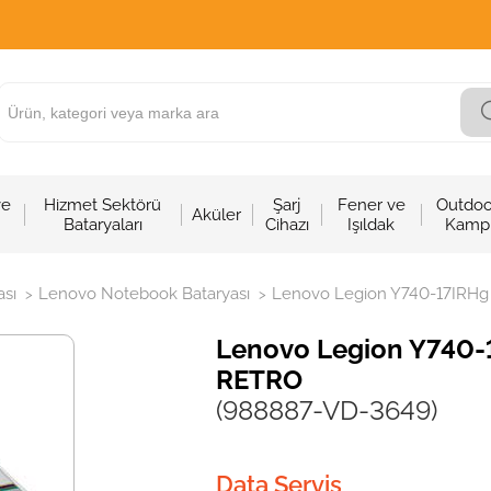
ve
Hizmet Sektörü
Şarj
Fener ve
Outdoo
Aküler
Bataryaları
Cihazı
Işıldak
Kamp
sı
Lenovo Notebook Bataryası
Lenovo Legion Y740-17IRHg N
>
>
Lenovo Legion Y740-1
RETRO
(988887-VD-3649)
Data Servis