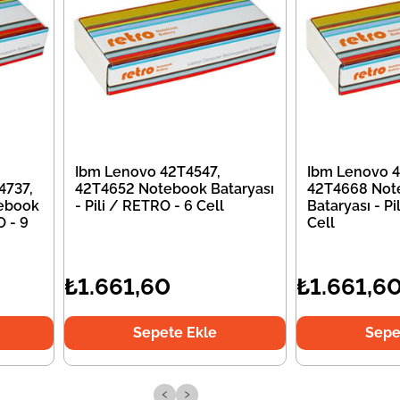
Ibm Lenovo 42T4547,
Ibm Lenovo 4
4737,
42T4652 Notebook Bataryası
42T4668 Not
ebook
- Pili / RETRO - 6 Cell
Bataryası - Pi
O - 9
Cell
₺1.661,60
₺1.661,6
Sepete Ekle
Sepe
‹
›