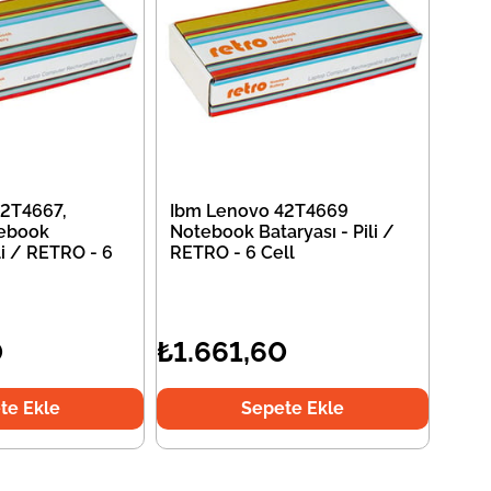
2T4667,
Ibm Lenovo 42T4669
ebook
Notebook Bataryası - Pili /
li / RETRO - 6
RETRO - 6 Cell
0
₺1.661,60
te Ekle
Sepete Ekle