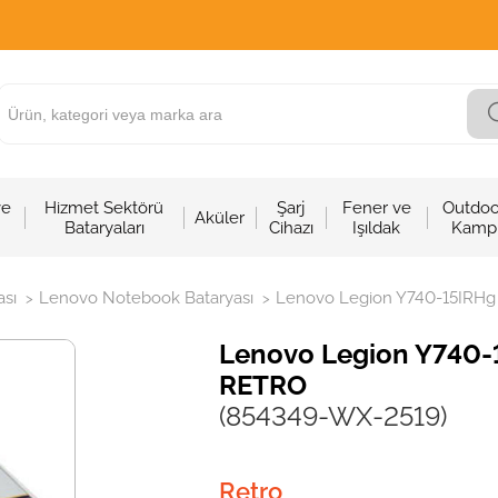
ve
Hizmet Sektörü
Şarj
Fener ve
Outdoo
Aküler
Bataryaları
Cihazı
Işıldak
Kamp
sı
Lenovo Notebook Bataryası
Lenovo Legion Y740-15IRHg N
>
>
Lenovo Legion Y740-1
RETRO
(854349-WX-2519)
Retro