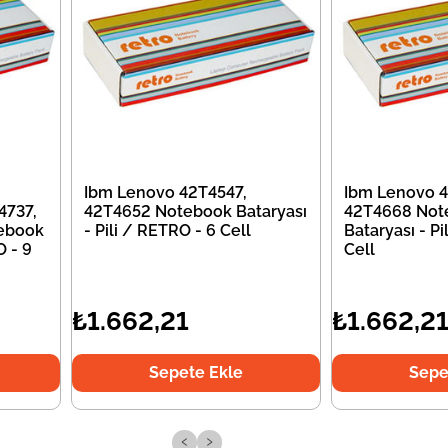
Ibm Lenovo 42T4547,
Ibm Lenovo 4
4737,
42T4652 Notebook Bataryası
42T4668 Not
ebook
- Pili / RETRO - 6 Cell
Bataryası - Pi
O - 9
Cell
₺1.662,21
₺1.662,2
Sepete Ekle
Sepe
‹
›