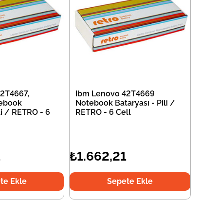
2T4667,
Ibm Lenovo 42T4669
ebook
Notebook Bataryası - Pili /
li / RETRO - 6
RETRO - 6 Cell
1
₺1.662,21
te Ekle
Sepete Ekle