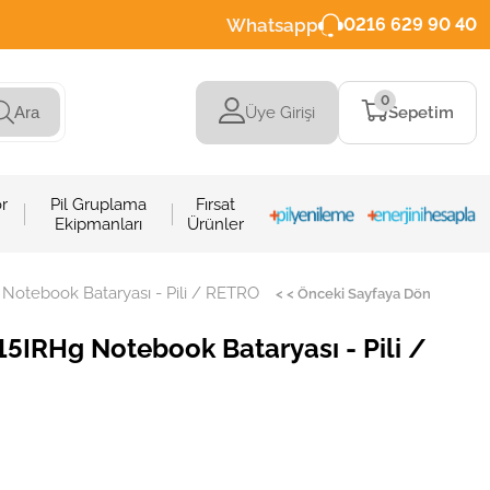
Whatsapp
0216 629 90 40
0
Üye Girişi
Sepetim
Ara
r
Pil Gruplama
Fırsat
Ekipmanları
Ürünler
otebook Bataryası - Pili / RETRO
< < Önceki Sayfaya Dön
5IRHg Notebook Bataryası - Pili /