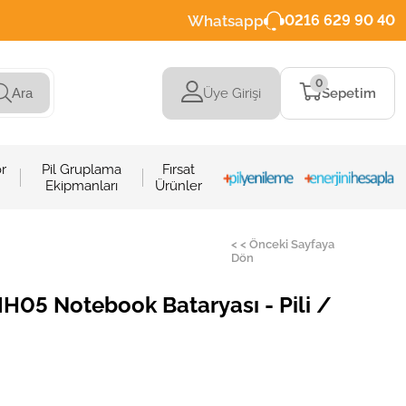
Whatsapp
0216 629 90 40
0
Üye Girişi
Sepetim
Ara
r
Pil Gruplama
Fırsat
Ekipmanları
Ürünler
< < Önceki Sayfaya
Dön
H05 Notebook Bataryası - Pili /