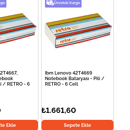
rgo
Ücretsiz Kargo
2T4667,
Ibm Lenovo 42T4669
ebook
Notebook Bataryası - Pili /
li / RETRO - 6
RETRO - 6 Cell
0
₺1.661,60
te Ekle
Sepete Ekle