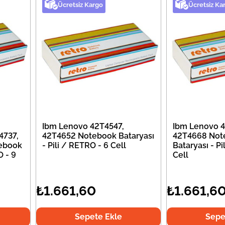
Ücretsiz Kargo
Ücretsiz Ka
Ibm Lenovo 42T4547,
Ibm Lenovo 4
4737,
42T4652 Notebook Bataryası
42T4668 Not
ebook
- Pili / RETRO - 6 Cell
Bataryası - Pi
O - 9
Cell
₺1.661,60
₺1.661,6
Sepete Ekle
Sepe