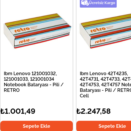
Ücretsiz Kargo
Ibm Lenovo 121001032,
Ibm Lenovo 42T4235,
121001033, 121001034
42T4731, 42T4733, 42T
Notebook Bataryası - Pili /
42T4753, 42T4757 Not
RETRO
Bataryası - Pili / RETR
Cell
₺1.001,49
₺2.247,58
Sepete Ekle
Sepete Ekle