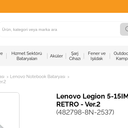
ve
Hizmet Sektörü
Şarj
Fener ve
Outdoo
Aküler
Bataryaları
Cihazı
Işıldak
Kamp
sı
Lenovo Notebook Bataryası
>
>
r.2
Lenovo Legion 5-15IM
RETRO - Ver.2
(482798-8N-2537)