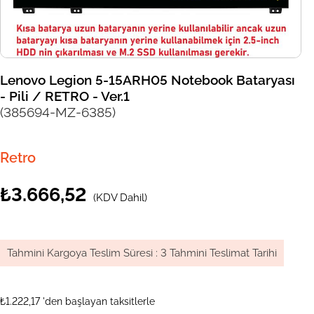
Lenovo Legion 5-15ARH05 Notebook Bataryası
- Pili / RETRO - Ver.1
(385694-MZ-6385)
Retro
₺3.666,52
(KDV Dahil)
Tahmini Kargoya Teslim Süresi
:
3 Tahmini Teslimat Tarihi
₺1.222,17
'den başlayan taksitlerle