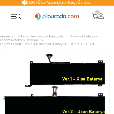
1500₺ Üzeri Alışverişlerde Kargo Ücretsiz!
0
>
>
>
Anasayfa
Tüketici Elektroniği ve Bataryaları
Notebook Bataryası
>
Lenovo Notebook Bataryası
Lenovo Legion 5-15ARH05 Notebook Bataryası - Pili / RETRO - Ver.1