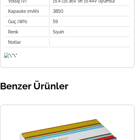
Voltaj (V)
15.4 (15.36V ve 15.44V uyumlu)
Kapasite (mAh)
3850
Güç (Wh)
59
Renk
Siyah
Notlar
Benzer Ürünler