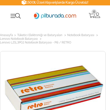
1500₺ Üzeri Alışverişlerde Kargo Ücretsiz!
0
>
>
>
Anasayfa
Tüketici Elektroniği ve Bataryaları
Notebook Bataryası
>
Lenovo Notebook Bataryası
Lenovo L21L3PG1 Notebook Bataryası - Pili / RETRO