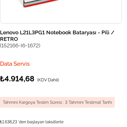
Lenovo L21L3PG1 Notebook Bataryası - Pili /
RETRO
(152166-I6-1672)
Data Servis
₺4.914,68
(KDV Dahil)
Tahmini Kargoya Teslim Süresi
:
3 Tahmini Teslimat Tarihi
₺1.638,23
'den başlayan taksitlerle