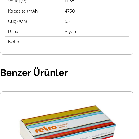
Voltaj (V)
11.55
Kapasite (mAh)
4750
Güç (Wh)
55
Renk
Siyah
Notlar
Benzer Ürünler