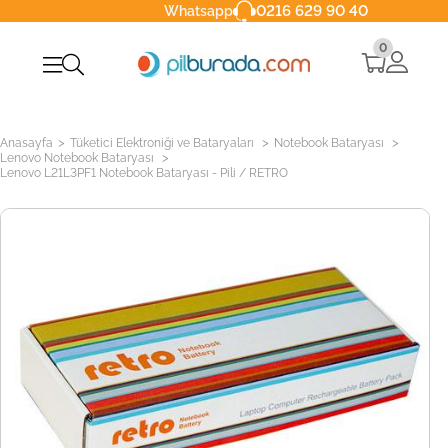
0216 629 90 40
Whatsapp
0
>
>
>
Anasayfa
Tüketici Elektroniği ve Bataryaları
Notebook Bataryası
>
Lenovo Notebook Bataryası
Lenovo L21L3PF1 Notebook Bataryası - Pili / RETRO