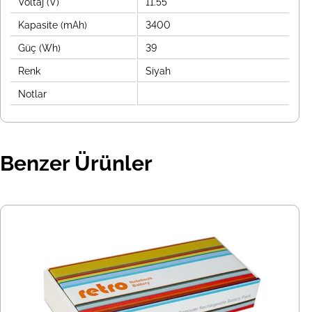
Voltaj (V)
11.55
Kapasite (mAh)
3400
Güç (Wh)
39
Renk
Siyah
Notlar
Benzer Ürünler