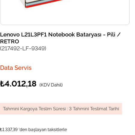
Lenovo L21L3PF1 Notebook Bataryası - Pili /
RETRO
(217492-LF-9349)
Data Servis
₺4.012,18
(KDV Dahil)
Tahmini Kargoya Teslim Süresi
:
3 Tahmini Teslimat Tarihi
₺1.337,39
'den başlayan taksitlerle