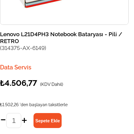
Lenovo L21D4PH3 Notebook Bataryası - Pili /
RETRO
(314375-AX-6149)
Data Servis
₺4.506,77
(KDV Dahil)
₺1.502,26
'den başlayan taksitlerle