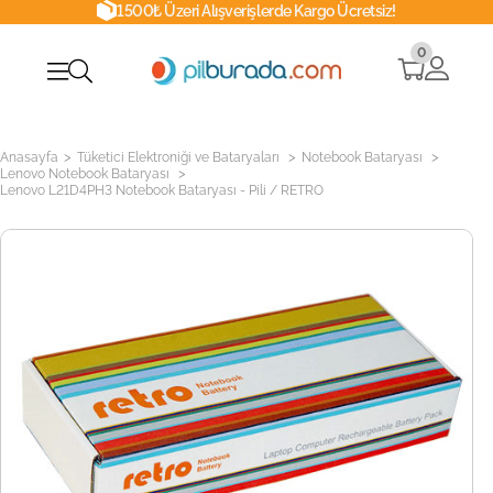
1500₺ Üzeri Alışverişlerde Kargo Ücretsiz!
0
>
>
>
Anasayfa
Tüketici Elektroniği ve Bataryaları
Notebook Bataryası
>
Lenovo Notebook Bataryası
Lenovo L21D4PH3 Notebook Bataryası - Pili / RETRO