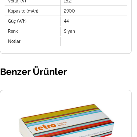
Voltaj (V)
15.2
Kapasite (mAh)
2900
Güç (Wh)
44
Renk
Siyah
Notlar
Benzer Ürünler