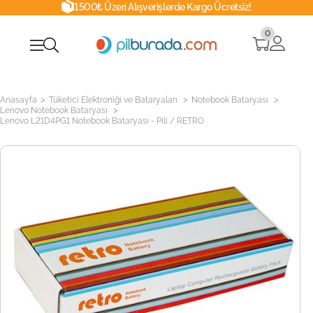
1500₺ Üzeri Alışverişlerde Kargo Ücretsiz!
0
>
>
>
Anasayfa
Tüketici Elektroniği ve Bataryaları
Notebook Bataryası
>
Lenovo Notebook Bataryası
Lenovo L21D4PG1 Notebook Bataryası - Pili / RETRO