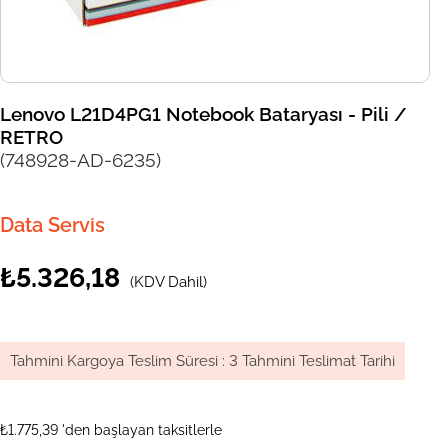
Lenovo L21D4PG1 Notebook Bataryası - Pili /
RETRO
(748928-AD-6235)
Data Servis
₺5.326,18
(KDV Dahil)
Tahmini Kargoya Teslim Süresi
:
3 Tahmini Teslimat Tarihi
₺1.775,39
'den başlayan taksitlerle