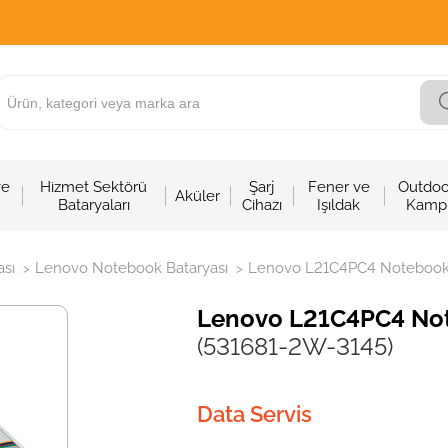
ve
Hizmet Sektörü
Şarj
Fener ve
Outdoo
Aküler
Bataryaları
Cihazı
Işıldak
Kamp
sı
Lenovo Notebook Bataryası
Lenovo L21C4PC4 Notebook B
>
>
Lenovo L21C4PC4 Note
(531681-2W-3145)
Data Servis