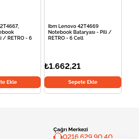
2T4667,
Ibm Lenovo 42T4669
ebook
Notebook Bataryası - Pili /
li / RETRO - 6
RETRO - 6 Cell
1
₺1.662,21
te Ekle
Sepete Ekle
Çağrı Merkezi
0216 629 90 40