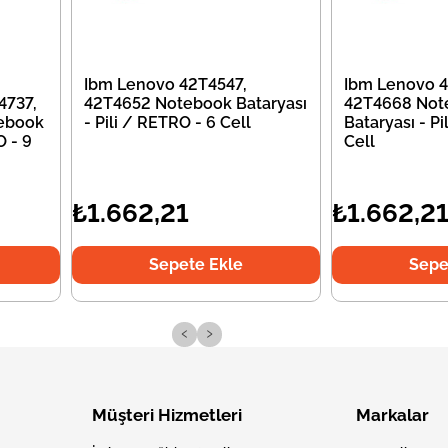
Ibm Lenovo 42T4547,
Ibm Lenovo 4
4737,
42T4652 Notebook Bataryası
42T4668 Not
ebook
- Pili / RETRO - 6 Cell
Bataryası - Pi
O - 9
Cell
₺1.662,21
₺1.662,2
Sepete Ekle
Sepe
‹
›
Müşteri Hizmetleri
Markalar