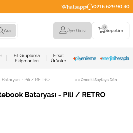
Whatsapp
0216 629 90 40
0
Üye Girişi
Sepetim
Ara
r
Pil Gruplama
Fırsat
Ekipmanları
Ürünler
ataryası - Pili / RETRO
< < Önceki Sayfaya Dön
book Bataryası - Pili / RETRO