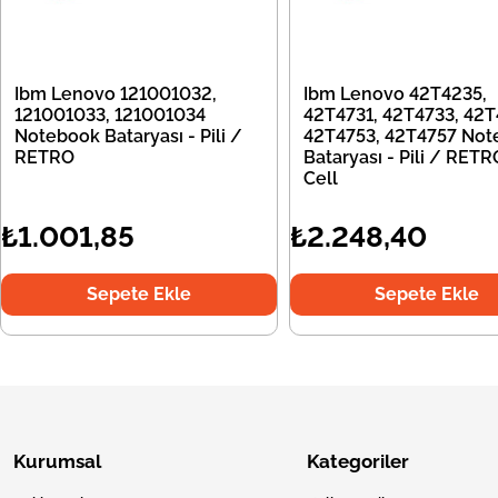
Ibm Lenovo 121001032,
Ibm Lenovo 42T4235,
121001033, 121001034
42T4731, 42T4733, 42T
Notebook Bataryası - Pili /
42T4753, 42T4757 Not
RETRO
Bataryası - Pili / RETR
Cell
₺1.001,85
₺2.248,40
Sepete Ekle
Sepete Ekle
Kurumsal
Kategoriler