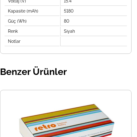
Voltaj (V)
15.4
Kapasite (mAh)
5180
Güç (Wh)
80
Renk
Siyah
Notlar
Benzer Ürünler