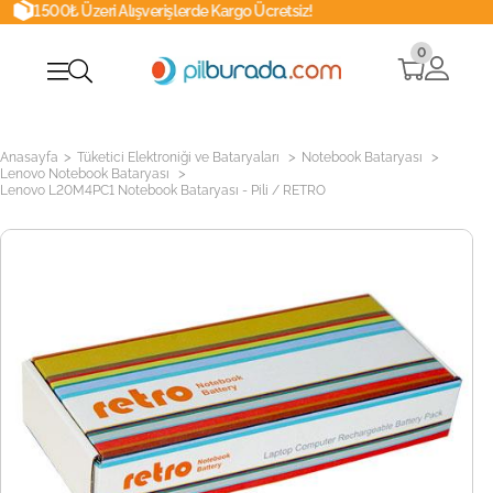
Alışverişlerde Kargo Ücretsiz!
Whatsap
0
>
>
>
Anasayfa
Tüketici Elektroniği ve Bataryaları
Notebook Bataryası
>
Lenovo Notebook Bataryası
Lenovo L20M4PC1 Notebook Bataryası - Pili / RETRO