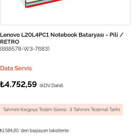
Lenovo L20L4PC1 Notebook Bataryası - Pili /
RETRO
(888578-W3-7683)
Data Servis
₺4.752,59
(KDV Dahil)
Tahmini Kargoya Teslim Süresi
:
3 Tahmini Teslimat Tarihi
₺1.584,20
'den başlayan taksitlerle