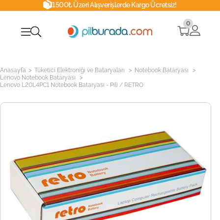
1500₺ Üzeri Alışverişlerde Kargo Ücretsiz!
0
>
>
>
Anasayfa
Tüketici Elektroniği ve Bataryaları
Notebook Bataryası
>
Lenovo Notebook Bataryası
Lenovo L20L4PC1 Notebook Bataryası - Pili / RETRO