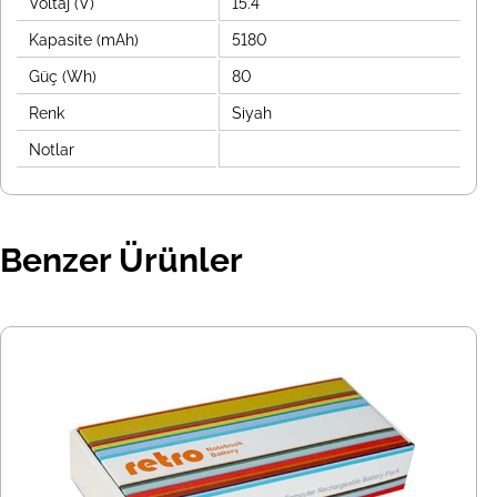
Voltaj (V)
15.4
Kapasite (mAh)
5180
Güç (Wh)
80
Renk
Siyah
Notlar
Benzer Ürünler