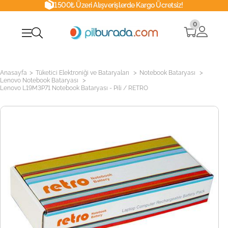
1500₺ Üzeri Alışverişlerde Kargo Ücretsiz!
0
>
>
>
Anasayfa
Tüketici Elektroniği ve Bataryaları
Notebook Bataryası
>
Lenovo Notebook Bataryası
Lenovo L19M3P71 Notebook Bataryası - Pili / RETRO