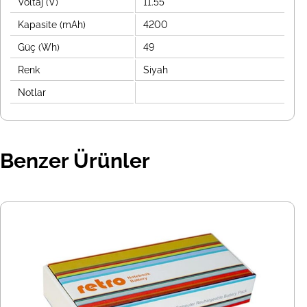
Voltaj (V)
11.55
Kapasite (mAh)
4200
Güç (Wh)
49
Renk
Siyah
Notlar
Benzer Ürünler