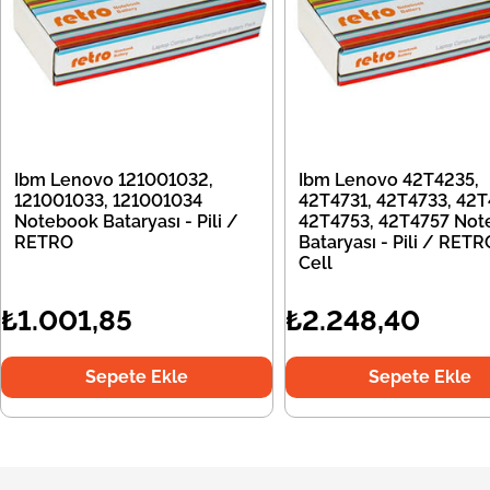
Ibm Lenovo 121001032,
Ibm Lenovo 42T4235,
121001033, 121001034
42T4731, 42T4733, 42T
Notebook Bataryası - Pili /
42T4753, 42T4757 Not
RETRO
Bataryası - Pili / RETR
Cell
₺1.001,85
₺2.248,40
Sepete Ekle
Sepete Ekle