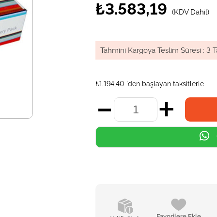
₺3.583,19
(KDV Dahil)
Tahmini Kargoya Teslim Süresi
:
3 T
₺1.194,40
'den başlayan taksitlerle
Favorilere Ekle