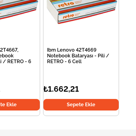
2T4667,
Ibm Lenovo 42T4669
ebook
Notebook Bataryası - Pili /
li / RETRO - 6
RETRO - 6 Cell
1
₺1.662,21
te Ekle
Sepete Ekle