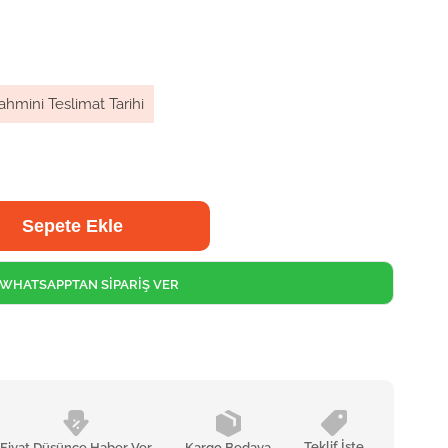
ahmini Teslimat Tarihi
WHATSAPPTAN SİPARİŞ VER
Teklif İste
Fiyat Düşünce Haber Ver
Kargo Bedava