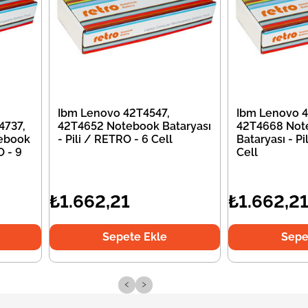
Ibm Lenovo 42T4547,
Ibm Lenovo 4
4737,
42T4652 Notebook Bataryası
42T4668 Not
ebook
- Pili / RETRO - 6 Cell
Bataryası - Pi
O - 9
Cell
₺1.662,21
₺1.662,2
Sepete Ekle
Sepe
‹
›