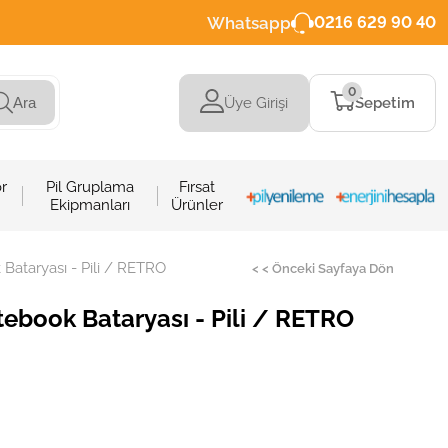
Whatsapp
0216 629 90 40
0
Üye Girişi
Sepetim
Ara
r
Pil Gruplama
Fırsat
Ekipmanları
Ürünler
ataryası - Pili / RETRO
< < Önceki Sayfaya Dön
book Bataryası - Pili / RETRO