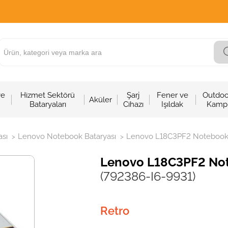
ve
Hizmet Sektörü
Şarj
Fener ve
Outdoo
Aküler
Bataryaları
Cihazı
Işıldak
Kamp
sı
Lenovo Notebook Bataryası
Lenovo L18C3PF2 Notebook B
>
>
Lenovo L18C3PF2 Note
(792386-I6-9931)
Retro