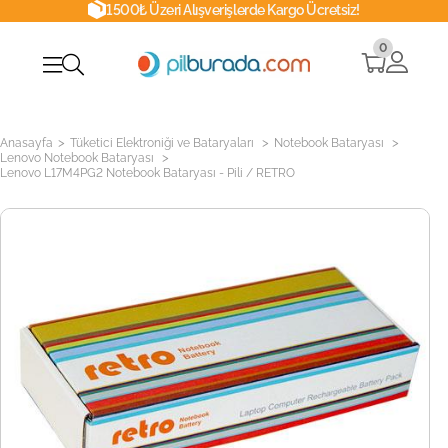
1500₺ Üzeri Alışverişlerde Kargo Ücretsiz!
0
>
>
>
Anasayfa
Tüketici Elektroniği ve Bataryaları
Notebook Bataryası
>
Lenovo Notebook Bataryası
Lenovo L17M4PG2 Notebook Bataryası - Pili / RETRO