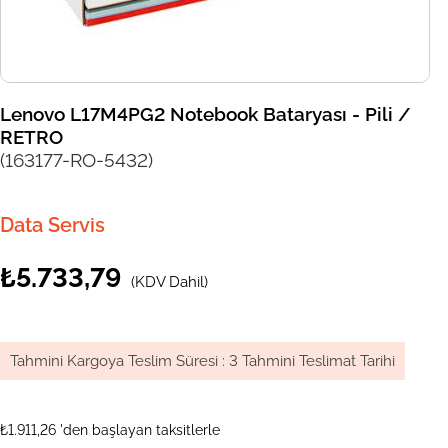
Lenovo L17M4PG2 Notebook Bataryası - Pili /
RETRO
(163177-RO-5432)
Data Servis
₺5.733,79
(KDV Dahil)
Tahmini Kargoya Teslim Süresi
:
3 Tahmini Teslimat Tarihi
₺1.911,26
'den başlayan taksitlerle