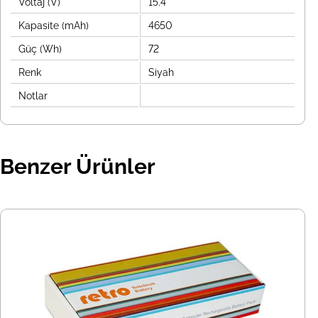
Voltaj (V)
15.4
Kapasite (mAh)
4650
Güç (Wh)
72
Renk
Siyah
Notlar
Benzer Ürünler