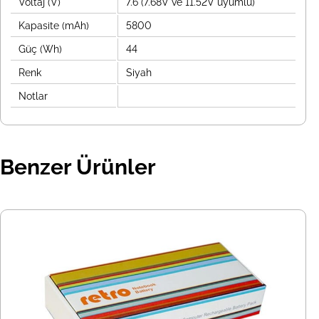
Voltaj (V)
7.6 (7.68V ve 11.52V uyumlu)
Kapasite (mAh)
5800
Güç (Wh)
44
Renk
Siyah
Notlar
Benzer Ürünler