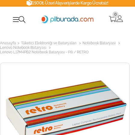
1500₺ Üzeri Alışverişlerde Kargo Ücretsiz!
0
>
>
>
Anasayfa
Tüketici Elektroniği ve Bataryaları
Notebook Bataryası
>
Lenovo Notebook Bataryası
Lenovo L17M4PB2 Notebook Bataryası - Pili / RETRO