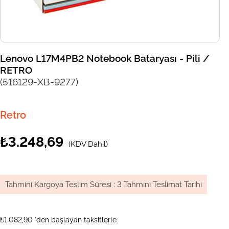
Lenovo L17M4PB2 Notebook Bataryası - Pili /
RETRO
(516129-XB-9277)
Retro
₺3.248,69
(KDV Dahil)
Tahmini Kargoya Teslim Süresi
:
3 Tahmini Teslimat Tarihi
₺1.082,90
'den başlayan taksitlerle