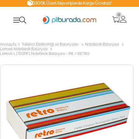
1500₺ Üzeri Alışverişlerde Kargo Ücretsiz!
0
>
>
>
Anasayfa
Tüketici Elektroniği ve Bataryaları
Notebook Bataryası
>
Lenovo Notebook Bataryası
Lenovo L17D2PF1 Notebook Bataryası - Pili / RETRO