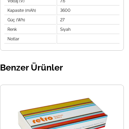
Voltaj (V)
7.6
Kapasite (mAh)
3600
Güç (Wh)
27
Renk
Siyah
Notlar
Benzer Ürünler