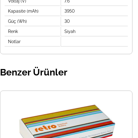
Voltaj (V)
7.6
Kapasite (mAh)
3950
Güç (Wh)
30
Renk
Siyah
Notlar
Benzer Ürünler