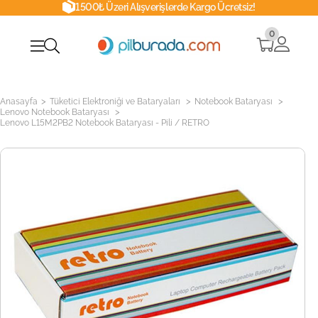
1500₺ Üzeri Alışverişlerde Kargo Ücretsiz!
0
>
>
>
Anasayfa
Tüketici Elektroniği ve Bataryaları
Notebook Bataryası
>
Lenovo Notebook Bataryası
Lenovo L15M2PB2 Notebook Bataryası - Pili / RETRO