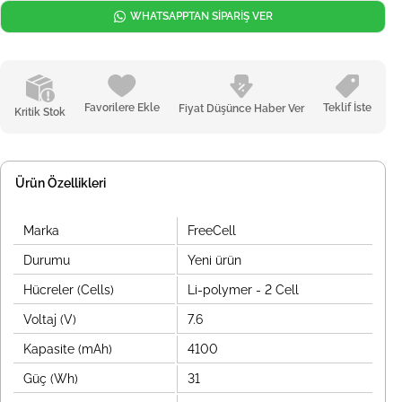
WHATSAPPTAN SİPARİŞ VER
Favorilere Ekle
Teklif İste
Fiyat Düşünce Haber Ver
Kritik Stok
Ürün Özellikleri
Marka
FreeCell
Durumu
Yeni ürün
Hücreler (Cells)
Li-polymer - 2 Cell
Voltaj (V)
7.6
Kapasite (mAh)
4100
Güç (Wh)
31