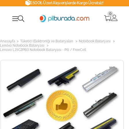
1500₺ Üzeri Alışverişlerde Kargo Ücretsiz!
0
>
>
>
Anasayfa
Tüketici Elektroniği ve Bataryaları
Notebook Bataryası
>
Lenovo Notebook Bataryası
Lenovo L15C2PB3 Notebook Bataryası - Pili / FreeCell