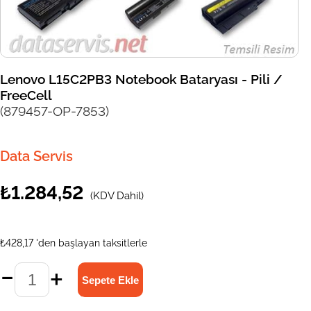
Lenovo L15C2PB3 Notebook Bataryası - Pili /
FreeCell
(879457-OP-7853)
Data Servis
₺1.284,52
(KDV Dahil)
₺428,17
'den başlayan taksitlerle