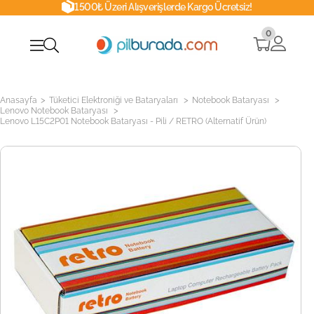
1500₺ Üzeri Alışverişlerde Kargo Ücretsiz!
0
>
>
>
Anasayfa
Tüketici Elektroniği ve Bataryaları
Notebook Bataryası
>
Lenovo Notebook Bataryası
Lenovo L15C2P01 Notebook Bataryası - Pili / RETRO (Alternatif Ürün)