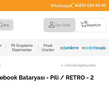
Whatsapp
0216 629 90 40
0
Üye Girişi
Sepetim
Ara
r
Pil Gruplama
Fırsat
Ekipmanları
Ürünler
l
< < Önceki Sayfaya Dön
book Bataryası - Pili / RETRO - 2