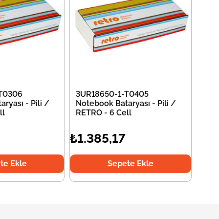
T0306
3UR18650-1-T0405
ryası - Pili /
Notebook Bataryası - Pili /
ll
RETRO - 6 Cell
₺1.385,17
te Ekle
Sepete Ekle