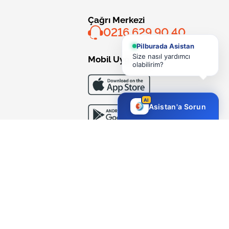
Çağrı Merkezi
0216 629 90 40
Pilburada Asistan
Size nasıl yardımcı
Mobil Uygulama
olabilirim?
AI
Asistan'a Sorun
Bizi Takip Edin