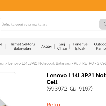
ve
Hizmet Sektörü
Şarj
Fener ve
Outdoo
Aküler
Bataryaları
Cihazı
Işıldak
Kamp
sı
Lenovo L14L3P21 Notebook Bataryası - Pili / RETRO - 2 Cel
>
Lenovo L14L3P21 Note
Cell
(593972-QJ-9167)
Retro