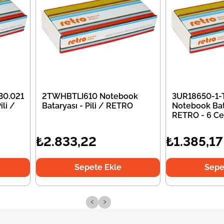
30.021
2TWHBTLI610 Notebook
3UR18650-1-
li /
Bataryası - Pili / RETRO
Notebook Bata
RETRO - 6 Ce
₺2.833,22
₺1.385,17
Sepete Ekle
Sepe
‹
›