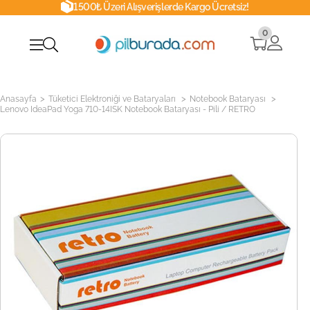
1500₺ Üzeri Alışverişlerde Kargo Ücretsiz!
0
>
>
>
Anasayfa
Tüketici Elektroniği ve Bataryaları
Notebook Bataryası
Lenovo IdeaPad Yoga 710-14ISK Notebook Bataryası - Pili / RETRO