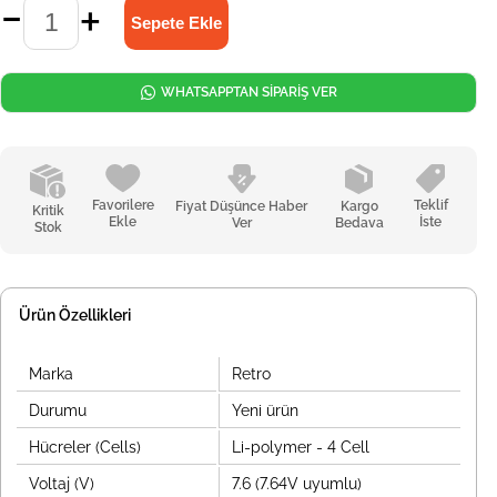
WHATSAPPTAN SİPARİŞ VER
Favorilere
Teklif
Fiyat Düşünce Haber
Kargo
Kritik
Ekle
İste
Ver
Bedava
Stok
Ürün Özellikleri
Marka
Retro
Durumu
Yeni ürün
Hücreler (Cells)
Li-polymer - 4 Cell
Voltaj (V)
7.6 (7.64V uyumlu)