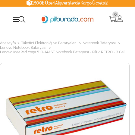
1500₺ Üzeri Alışverişlerde Kargo Ücretsiz!
0
>
>
>
Anasayfa
Tüketici Elektroniği ve Bataryaları
Notebook Bataryası
>
Lenovo Notebook Bataryası
Lenovo IdeaPad Yoga 510-14AST Notebook Bataryası - Pili / RETRO - 3 Cell