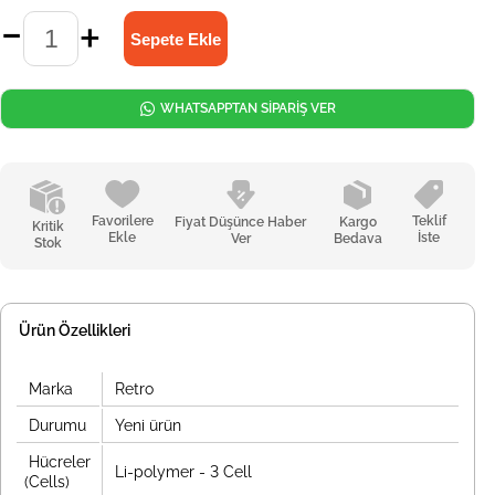
WHATSAPPTAN SİPARİŞ VER
Favorilere
Teklif
Fiyat Düşünce Haber
Kargo
Kritik
Ekle
İste
Ver
Bedava
Stok
Ürün Özellikleri
Marka
Retro
Durumu
Yeni ürün
Hücreler
Li-polymer - 3 Cell
(Cells)