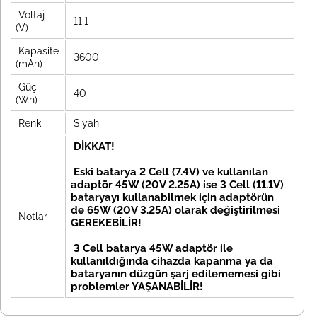
Voltaj
11.1
(V)
Kapasite
3600
(mAh)
Güç
40
(Wh)
Renk
Siyah
DİKKAT!
Eski batarya 2 Cell (7.4V) ve kullanılan
adaptör 45W (20V 2.25A) ise 3 Cell (11.1V)
bataryayı kullanabilmek için adaptörün
de 65W (20V 3.25A) olarak değiştirilmesi
Notlar
GEREKEBİLİR!
3 Cell batarya 45W adaptör ile
kullanıldığında cihazda kapanma ya da
bataryanın düzgün şarj edilememesi gibi
problemler YAŞANABİLİR!