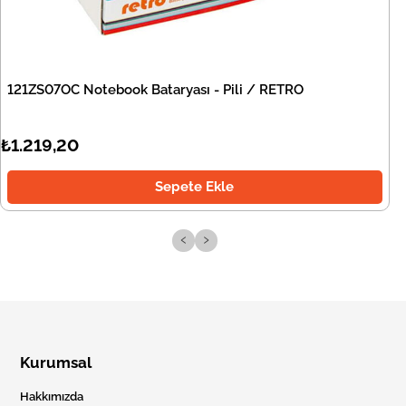
121ZS07OC Notebook Bataryası - Pili / RETRO
₺1.219,20
Sepete Ekle
‹
›
Kurumsal
Hakkımızda