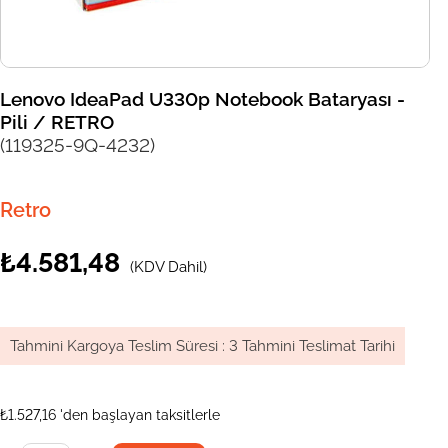
Lenovo IdeaPad U330p Notebook Bataryası -
Pili / RETRO
(119325-9Q-4232)
Retro
₺4.581,48
(KDV Dahil)
Tahmini Kargoya Teslim Süresi
:
3 Tahmini Teslimat Tarihi
₺1.527,16
'den başlayan taksitlerle