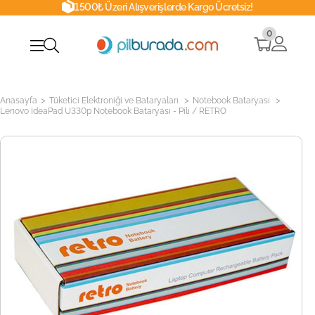
1500₺ Üzeri Alışverişlerde Kargo Ücretsiz!
0
>
>
>
Anasayfa
Tüketici Elektroniği ve Bataryaları
Notebook Bataryası
Lenovo IdeaPad U330p Notebook Bataryası - Pili / RETRO