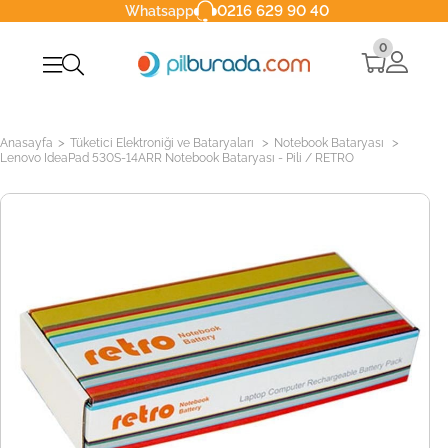
0216 629 90 40
Whatsapp
0
>
>
>
Anasayfa
Tüketici Elektroniği ve Bataryaları
Notebook Bataryası
Lenovo IdeaPad 530S-14ARR Notebook Bataryası - Pili / RETRO