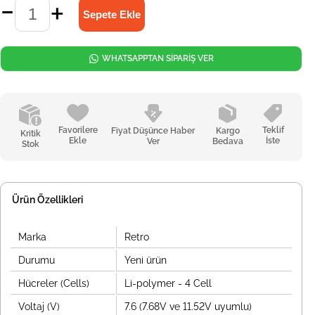
WHATSAPPTAN SİPARİŞ VER
Favorilere
Teklif
Fiyat Düşünce Haber
Kargo
Kritik
Ekle
İste
Ver
Bedava
Stok
Ürün Özellikleri
Marka
Retro
Durumu
Yeni ürün
Hücreler (Cells)
Li-polymer - 4 Cell
Voltaj (V)
7.6 (7.68V ve 11.52V uyumlu)