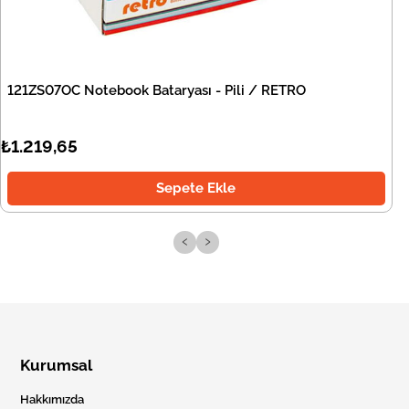
121ZS07OC Notebook Bataryası - Pili / RETRO
₺1.219,65
Sepete Ekle
‹
›
Kurumsal
Hakkımızda