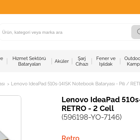
ve
Hizmet Sektörü
Şarj
Fener ve
Outdoo
Aküler
Bataryaları
Cihazı
Işıldak
Kamp
sı
Lenovo IdeaPad 510s-14ISK Notebook Bataryası - Pili / RET
>
Lenovo IdeaPad 510s-
RETRO - 2 Cell
(596198-YO-7146)
Retro