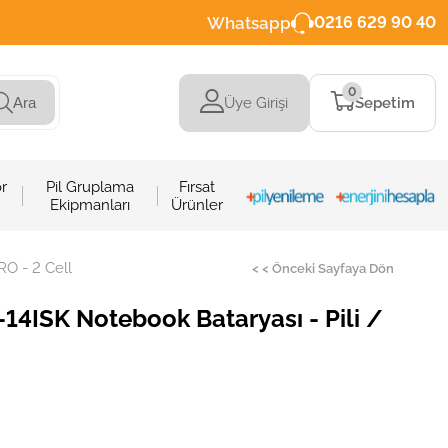
Whatsapp
0216 629 90 40
0
Üye Girişi
Sepetim
Ara
r
Pil Gruplama
Fırsat
Ekipmanları
Ürünler
RO - 2 Cell
< < Önceki Sayfaya Dön
14ISK Notebook Bataryası - Pili /