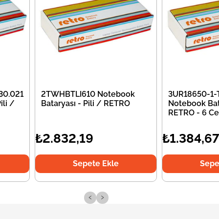
30.021
2TWHBTLI610 Notebook
3UR18650-1-
li /
Bataryası - Pili / RETRO
Notebook Bata
RETRO - 6 Ce
₺2.832,19
₺1.384,6
Sepete Ekle
Sepe
‹
›