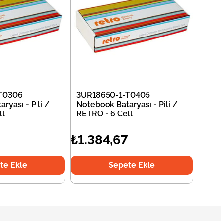
T0306
3UR18650-1-T0405
ryası - Pili /
Notebook Bataryası - Pili /
ll
RETRO - 6 Cell
7
₺1.384,67
te Ekle
Sepete Ekle