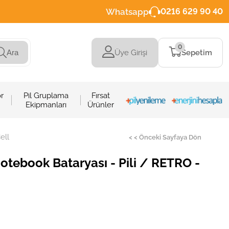
Whatsapp
0216 629 90 40
0
Üye Girişi
Sepetim
Ara
r
Pil Gruplama
Fırsat
Ekipmanları
Ürünler
ell
< < Önceki Sayfaya Dön
tebook Bataryası - Pili / RETRO -