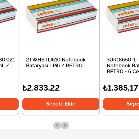
30.021
2TWHBTLI610 Notebook
3UR18650-1-
li /
Bataryası - Pili / RETRO
Notebook Bata
RETRO - 6 Ce
₺2.833,22
₺1.385,17
Sepete Ekle
Sepe
‹
›