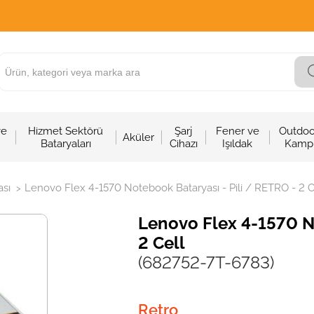
ve
Hizmet Sektörü
Şarj
Fener ve
Outdoo
Aküler
Bataryaları
Cihazı
Işıldak
Kamp
sı
Lenovo Flex 4-1570 Notebook Bataryası - Pili / RETRO - 2 C
>
Lenovo Flex 4-1570 No
2 Cell
(682752-7T-6783)
Retro