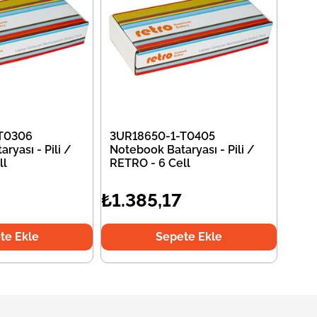
T0306
3UR18650-1-T0405
ryası - Pili /
Notebook Bataryası - Pili /
ll
RETRO - 6 Cell
₺1.385,17
te Ekle
Sepete Ekle