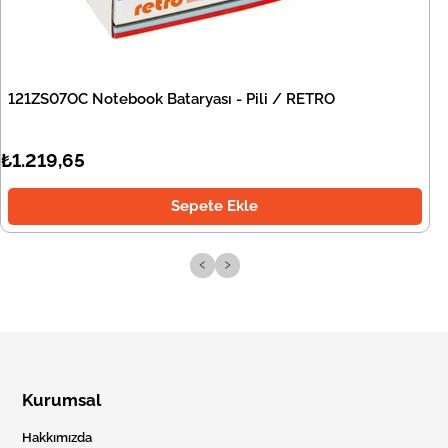
121ZS07OC Notebook Bataryası - Pili / RETRO
₺1.219,65
Sepete Ekle
‹
›
Kurumsal
Hakkımızda