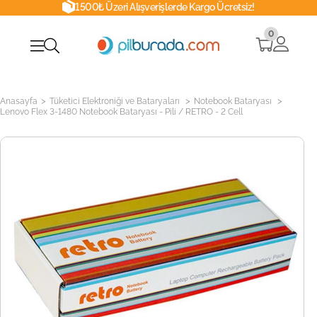
1500₺ Üzeri Alışverişlerde Kargo Ücretsiz!
0
>
>
>
Anasayfa
Tüketici Elektroniği ve Bataryaları
Notebook Bataryası
Lenovo Flex 3-1480 Notebook Bataryası - Pili / RETRO - 2 Cell