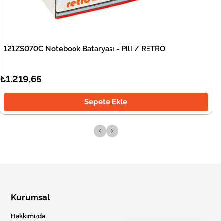
121ZS07OC Notebook Bataryası - Pili / RETRO
₺1.219,65
Sepete Ekle
‹
›
Kurumsal
Hakkımızda