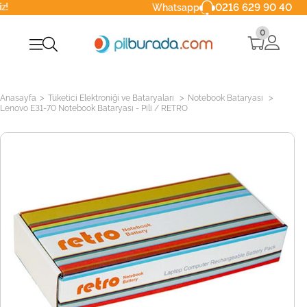
0216 629 90 40
Whatsapp
0
>
>
>
Anasayfa
Tüketici Elektroniği ve Bataryaları
Notebook Bataryası
Lenovo E31-70 Notebook Bataryası - Pili / RETRO