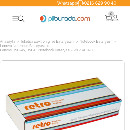
0216 629 90 40
Whatsapp
0
>
>
>
Anasayfa
Tüketici Elektroniği ve Bataryaları
Notebook Bataryası
>
Lenovo Notebook Bataryası
Lenovo B50-45, B5045 Notebook Bataryası - Pili / RETRO