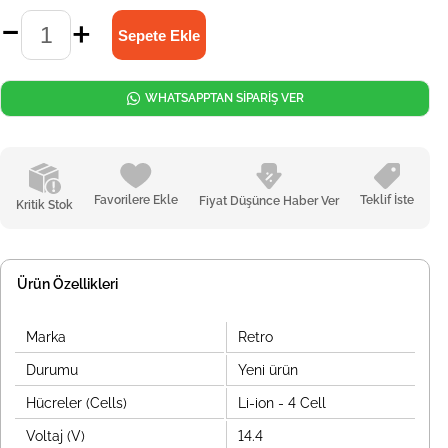
WHATSAPPTAN SİPARİŞ VER
Favorilere Ekle
Teklif İste
Fiyat Düşünce Haber Ver
Kritik Stok
Ürün Özellikleri
Marka
Retro
Durumu
Yeni ürün
Hücreler (Cells)
Li-ion - 4 Cell
Voltaj (V)
14.4