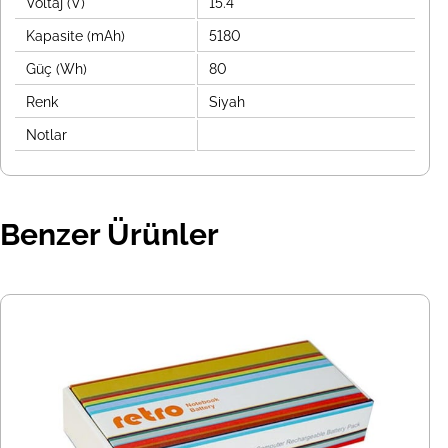
Voltaj (V)
15.4
Kapasite (mAh)
5180
Güç (Wh)
80
Renk
Siyah
Notlar
Benzer Ürünler