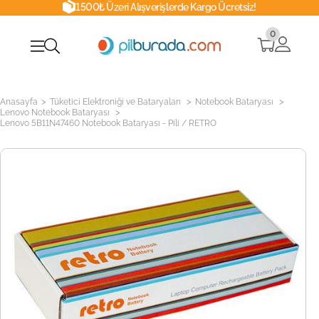
1500₺ Üzeri Alışverişlerde Kargo Ücretsiz!
0
>
>
>
Anasayfa
Tüketici Elektroniği ve Bataryaları
Notebook Bataryası
>
Lenovo Notebook Bataryası
Lenovo 5B11N47460 Notebook Bataryası - Pili / RETRO