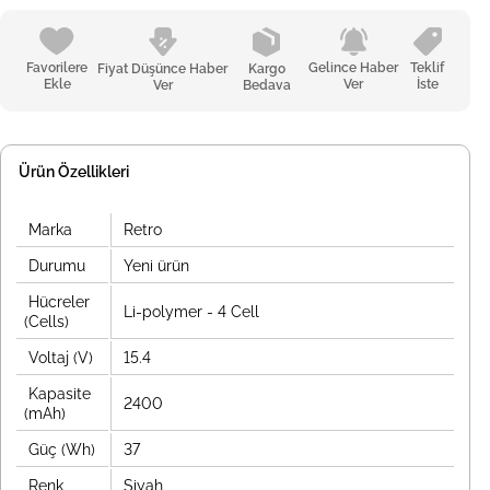
Favorilere
Gelince Haber
Teklif
Fiyat Düşünce Haber
Kargo
Ekle
Ver
İste
Ver
Bedava
Ürün Özellikleri
Marka
Retro
Durumu
Yeni ürün
Hücreler
Li-polymer - 4 Cell
(Cells)
Voltaj (V)
15.4
Kapasite
2400
(mAh)
Güç (Wh)
37
Renk
Siyah