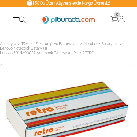
1500₺ Üzeri Alışverişlerde Kargo Ücretsiz!
0
>
>
>
Anasayfa
Tüketici Elektroniği ve Bataryaları
Notebook Bataryası
>
Lenovo Notebook Bataryası
Lenovo 5B11M90027 Notebook Bataryası - Pili / RETRO