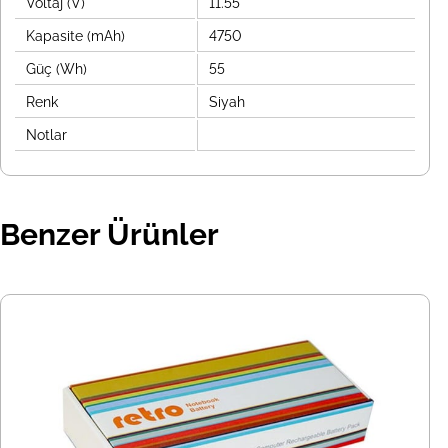
Voltaj (V)
11.55
Kapasite (mAh)
4750
Güç (Wh)
55
Renk
Siyah
Notlar
Benzer Ürünler