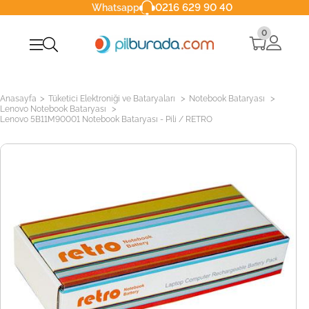
0216 629 90 40
Whatsapp
0
>
>
>
Anasayfa
Tüketici Elektroniği ve Bataryaları
Notebook Bataryası
>
Lenovo Notebook Bataryası
Lenovo 5B11M90001 Notebook Bataryası - Pili / RETRO