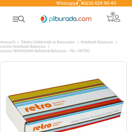
0216 629 90 40
Whatsapp
0
>
>
>
Anasayfa
Tüketici Elektroniği ve Bataryaları
Notebook Bataryası
>
Lenovo Notebook Bataryası
Lenovo 5B11M51946 Notebook Bataryası - Pili / RETRO