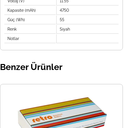
Voltaj (V)
11.55
Kapasite (mAh)
4750
Güç (Wh)
55
Renk
Siyah
Notlar
Benzer Ürünler