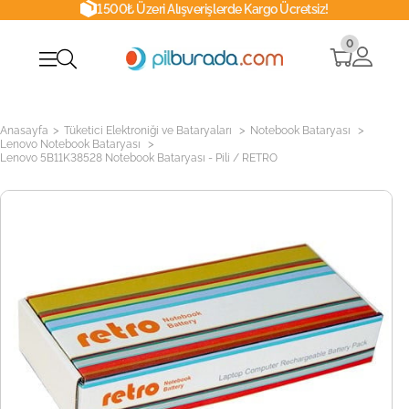
1500₺ Üzeri Alışverişlerde Kargo Ücretsiz!
0
>
>
>
Anasayfa
Tüketici Elektroniği ve Bataryaları
Notebook Bataryası
>
Lenovo Notebook Bataryası
Lenovo 5B11K38528 Notebook Bataryası - Pili / RETRO