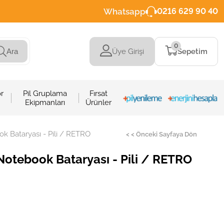
Whatsapp
0216 629 90 40
0
Üye Girişi
Sepetim
Ara
r
Pil Gruplama
Fırsat
Ekipmanları
Ürünler
 Bataryası - Pili / RETRO
< < Önceki Sayfaya Dön
tebook Bataryası - Pili / RETRO