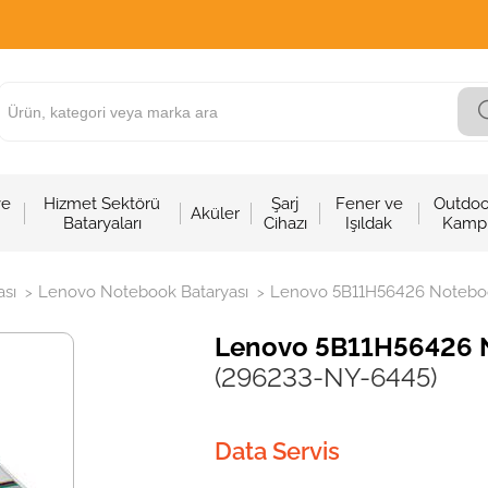
ve
Hizmet Sektörü
Şarj
Fener ve
Outdoo
Aküler
Bataryaları
Cihazı
Işıldak
Kamp
sı
Lenovo Notebook Bataryası
Lenovo 5B11H56426 Notebook
>
>
Lenovo 5B11H56426 No
(296233-NY-6445)
Data Servis