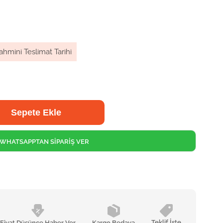
ahmini Teslimat Tarihi
WHATSAPPTAN SİPARİŞ VER
Teklif İste
Fiyat Düşünce Haber Ver
Kargo Bedava