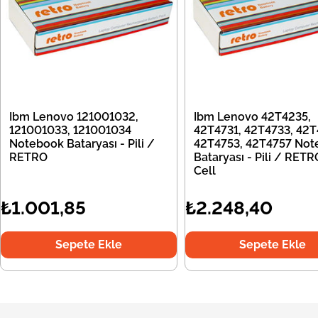
Ibm Lenovo 121001032,
Ibm Lenovo 42T4235,
121001033, 121001034
42T4731, 42T4733, 42T
Notebook Bataryası - Pili /
42T4753, 42T4757 Not
RETRO
Bataryası - Pili / RETR
Cell
₺1.001,85
₺2.248,40
Sepete Ekle
Sepete Ekle