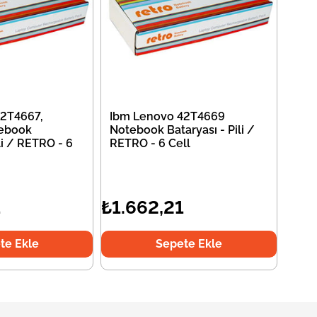
2T4667,
Ibm Lenovo 42T4669
ebook
Notebook Bataryası - Pili /
li / RETRO - 6
RETRO - 6 Cell
1
₺1.662,21
te Ekle
Sepete Ekle