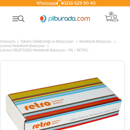
0216 629 90 40
Whatsapp
0
>
>
>
Anasayfa
Tüketici Elektroniği ve Bataryaları
Notebook Bataryası
>
Lenovo Notebook Bataryası
Lenovo 5B11F52560 Notebook Bataryası - Pili / RETRO